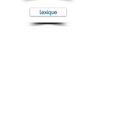
Lexique
-
Association des Barmen de France
Fédération des Métiers du Bar
International Bartenders Association
Suivez-nous sur :