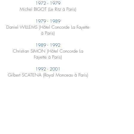
1972 - 1979
Michel BIGOT (Le Ritz à Paris)
1979 - 1989
Daniel WILLEMS (Hôtel Concorde La Fayette
à Paris)
1989 - 1992
Christian SIMON (Hôtel Concorde La
Fayette à Paris)
1992 - 2001
Gilbert SCATENA (Royal Monceau à Paris)
2001 - 2017
Guy MUSART (Hôtel Astor à Paris)
-
Association des Barmen de France
Fédération des Métiers du Bar